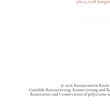
piece
,
wall hangi
© 2026 Restauratorin Rocío 
Gemälde-Restaurierung, Konservierung und Re
Restoration and Conservation of polycrome scu