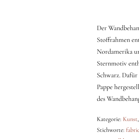
Der Wandbehang
Stoffrahmen ent
Nordamerika un
Sternmotiv enth
Schwarz. Dafür 
Pappe hergestel
des Wandbehang
Kategorie:
Kunst
Stichworte:
fabri