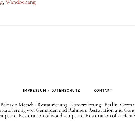
ng
,
Wandbehang
Morningstar
IMPRESSUM / DATENSCHUTZ
KONTAKT
Peinado Metsch · Restaurierung, Konservierung · Berlin, Germa
staurierung von Gemälden und Rahmen. Restoration and Conserv
lpture, Restoration of wood sculpture, Restoration of ancient st