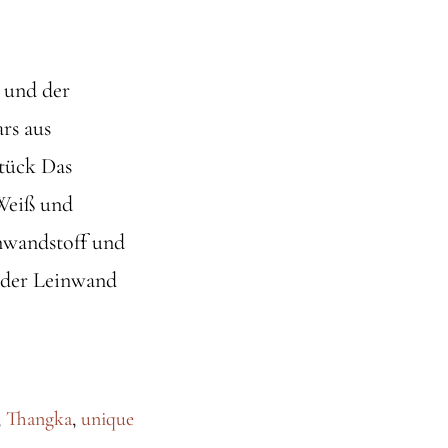
 und der
rs aus
tück Das
 Weiß und
nwandstoff und
e der Leinwand
,
Thangka
,
unique