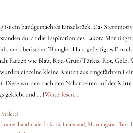
 ist ein handgemachtes Einzelstück. Das Sternmotiv
standen durch die Inspiration des Lakota Morningsta
d dem tibetischen Thangka. Handgefertigtes Einzels
ält Farben wie Blau, Blau-Grün/Türkis, Rot, Gelb,
wurden einzelne kleine Rauten aus eingefärbten Lei
lt. Diese wurden nach den Näharbeiten auf der Mitt
ÜberWandbehang
s geklebt und …
[Weiterlesen...]
/
,
Malerei
Wall
c frame
,
handmade
,
Lakota
,
Leinwand
,
Morningstar
,
Textil
hanging